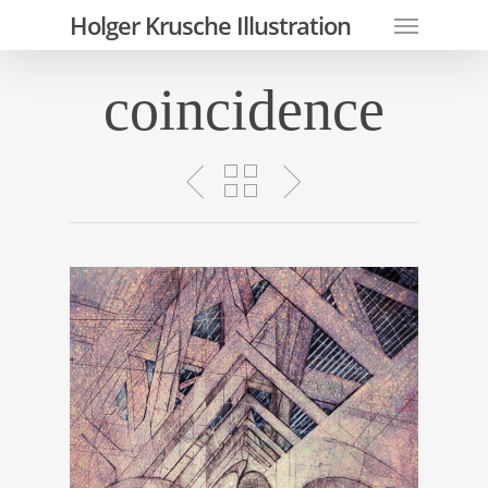
Skip
Menu
Holger Krusche Illustration
to
main
coincidence
content