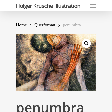
Skip
Menu
Holger Krusche Illustration
to
main
content
Home
Querformat
penumbra
penumbra