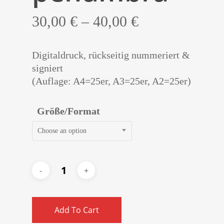
30,00
€
–
40,00
€
Digitaldruck, rückseitig nummeriert &
signiert
(Auflage: A4=25er, A3=25er, A2=25er)
Größe/Format
Choose an option
Add To Cart