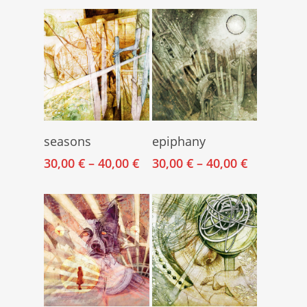
Select Options
Select Options
seasons
epiphany
30,00
€
–
40,00
€
30,00
€
–
40,00
€