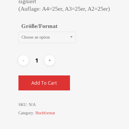
signiert
(Auflage: A4=25er, A3=25er, A2=25er)
Größe/Format
Choose an option
Add To Cart
SKU:
N/A
Category:
Hochformat