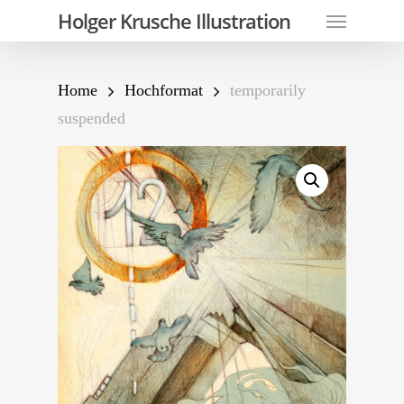
Skip
Menu
Holger Krusche Illustration
to
main
content
Home
Hochformat
temporarily
suspended